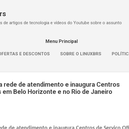
Pular para o conteúdo principal
rs
s de artigos de tecnologia e vídeos do Youtube sobre o assunto
Menu Principal
OFERTAS E DESCONTOS
SOBRE O LINUXBRS
POLÍTIC
a rede de atendimento e inaugura Centros
s em Belo Horizonte e no Rio de Janeiro
ede de atendimento e inaugura Centros de Serviço Ofi