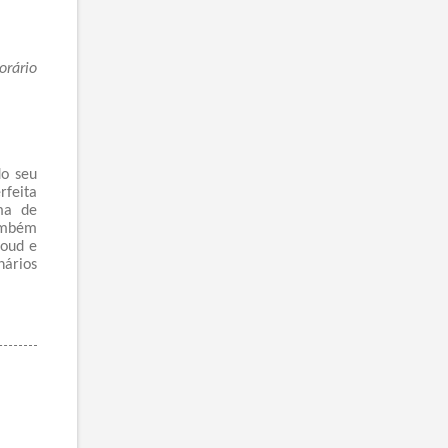
orário
do seu
rfeita
ma de
também
loud e
nários