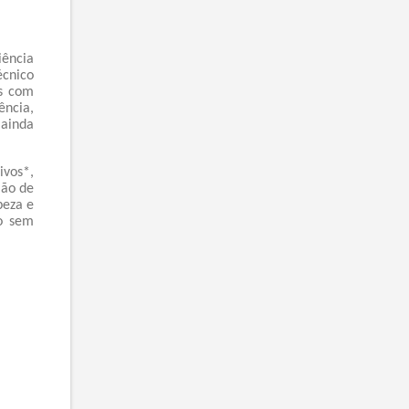
iência
écnico
os com
ência,
 ainda
vos*,
mão de
peza e
co sem