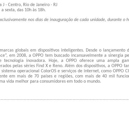
 J - Centro, Rio de Janeiro - RJ
a sexta, das 10h às 18h.
exclusivamente nos dias de inauguração de cada unidade, durante o h
rcas globais em dispositivos inteligentes. Desde o lançamento 
Face”, em 2008, a OPPO tem buscado incansavelmente a sinergia pe
ca e tecnologia inovadora. Hoje, a OPPO oferece uma ampla ga
iderados pelas séries Find X e Reno. Além dos dispositivos, a OPPO 
o sistema operacional ColorOS e serviços de internet, como OPPO C
nte em mais de 70 países e regiões, com mais de 40 mil funcio
uma vida melhor para consumidores em todo o mundo.