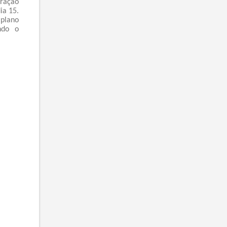
uração
ia 15.
 plano
ndo o