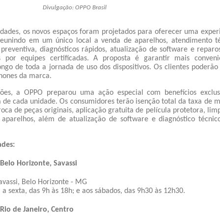
Divulgação: OPPO Brasil
dades, os novos espaços foram projetados para oferecer uma exper
eunindo em um único local a venda de aparelhos, atendimento t
preventiva, diagnósticos rápidos, atualização de software e repar
os por equipes certificadas. A proposta é garantir mais conveni
ongo de toda a jornada de uso dos dispositivos. Os clientes poderão
phones da marca.
ões, a OPPO preparou uma ação especial com benefícios exclusi
ra de cada unidade. Os consumidores terão isenção total da taxa de 
oca de peças originais, aplicação gratuita de película protetora, lim
 aparelhos, além de atualização de software e diagnóstico técni
ades:
Belo Horizonte, Savassi
Savassi, Belo Horizonte - MG
a sexta, das 9h às 18h; e aos sábados, das 9h30 às 12h30.
Rio de Janeiro, Centro