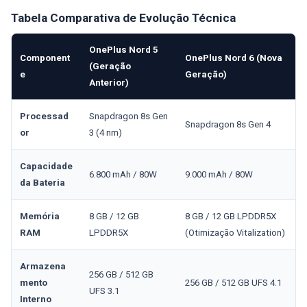
Tabela Comparativa de Evolução Técnica
OnePlus Nord 5
Component
OnePlus Nord 6 (Nova
(Geração
e
Geração)
Anterior)
Processad
Snapdragon 8s Gen
Snapdragon 8s Gen 4
or
3 (4 nm)
Capacidade
6.800 mAh / 80W
9.000 mAh / 80W
da Bateria
Memória
8 GB / 12 GB
8 GB / 12 GB LPDDR5X
RAM
LPDDR5X
(Otimização Vitalization)
Armazena
256 GB / 512 GB
mento
256 GB / 512 GB UFS 4.1
UFS 3.1
Interno