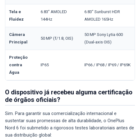
Tela e
6.83" AMOLED
6.83" Sunburst HDR
Fluidez
144Hz
AMOLED 165Hz
Câmera
50 MP Sony Lytia 600
50 MP (f/1.8, OIS)
Principal
(Dual-axis OIS)
Proteção
contra
IP65
IP66 / IP68 / IP69 / IP69K
Água
O dispositivo já recebeu alguma certificação
de órgãos oficiais?
Sim. Para garantir sua comercialização internacional e
sustentar suas promessas de alta durabilidade, o OnePlus
Nord 6 foi submetido a rigorosos testes laboratoriais antes de
sua distribuição global: