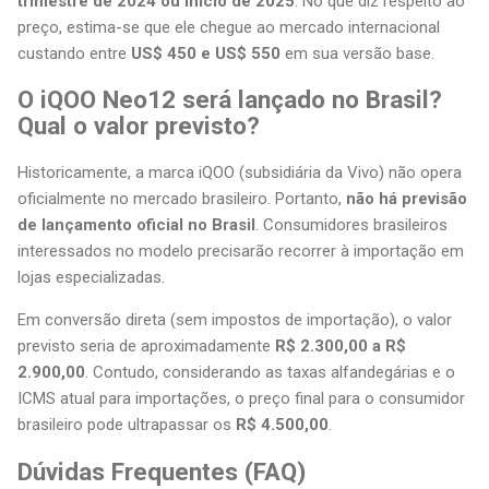
trimestre de 2024 ou início de 2025
. No que diz respeito ao
preço, estima-se que ele chegue ao mercado internacional
custando entre
US$ 450 e US$ 550
em sua versão base.
O iQOO Neo12 será lançado no Brasil?
Qual o valor previsto?
Historicamente, a marca iQOO (subsidiária da Vivo) não opera
oficialmente no mercado brasileiro. Portanto,
não há previsão
de lançamento oficial no Brasil
. Consumidores brasileiros
interessados no modelo precisarão recorrer à importação em
lojas especializadas.
Em conversão direta (sem impostos de importação), o valor
previsto seria de aproximadamente
R$ 2.300,00 a R$
2.900,00
. Contudo, considerando as taxas alfandegárias e o
ICMS atual para importações, o preço final para o consumidor
brasileiro pode ultrapassar os
R$ 4.500,00
.
Dúvidas Frequentes (FAQ)