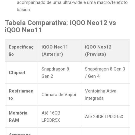
acompanhado de uma ultra-wide e uma macro/telefoto
básica.
Tabela Comparativa: iQOO Neo12 vs
iQOO Neo11
Especificaç
iQOO Neo11
iQOO Neo12
ão
(Anterior)
(Previsto)
Snapdragon 8
Snapdragon 8 Gen 3
Chipset
Gen 2
/ Gen 4
Resfriamen
Ventoinha Ativa
Câmara de Vapor
to
Integrada
Memória
Até 16GB
Até 24GB LPDDR5X
RAM
LPDDR5X
Armazena