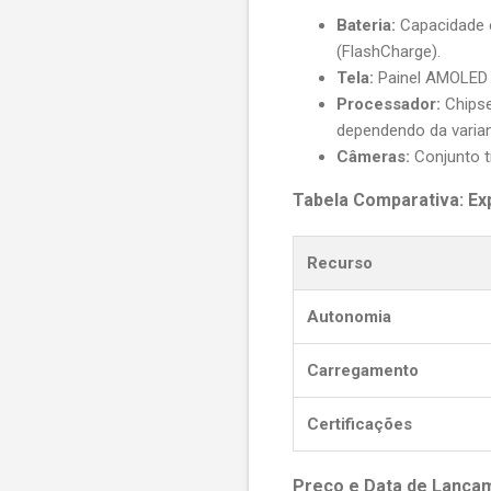
Bateria:
Capacidade e
(FlashCharge).
Tela:
Painel AMOLED d
Processador:
Chipse
dependendo da varian
Câmeras:
Conjunto tr
Tabela Comparativa: Exp
Recurso
Autonomia
Carregamento
Certificações
Preço e Data de Lança