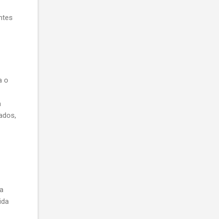
ntes
a o
a
ados,
ua
ida