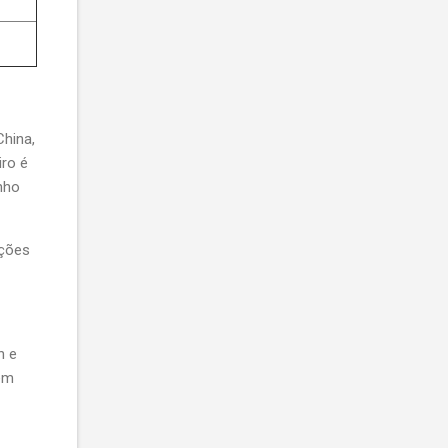
hina,
iro é
nho
ições
h e
em