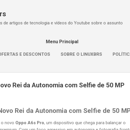
Pular para o conteúdo principal
rs
s de artigos de tecnologia e vídeos do Youtube sobre o assunto
Menu Principal
OFERTAS E DESCONTOS
SOBRE O LINUXBRS
POLÍTIC
Novo Rei da Autonomia com Selfie de 50 MP
Novo Rei da Autonomia com Selfie de 50 M
r o novo
Oppo A6s Pro
, um dispositivo que chega para balançar o
 premium. Com um foco agressivo em autonomia e fotografia fronta