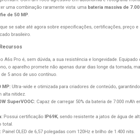
zer uma combinação raramente vista: uma
bateria massiva de 7.0
fie de 50 MP
.
que se sabe até agora sobre especificações, certificações, preço e
ado brasileiro.
 Recursos
po A6s Pro é, sem dúvida, a sua resistência e longevidade. Equipado
bono, o aparelho promete não apenas durar dias longe da tomada, m
 de 5 anos de uso contínuo.
0 MP:
Ultra-wide e otimizada para criadores de conteúdo, garantindo
alta nitidez.
80W SuperVOOC:
Capaz de carregar 50% da bateria de 7.000 mAh 
a:
Possui certificação
IP69K
, sendo resistente a jatos de água de al
total.
:
Painel OLED de 6,57 polegadas com 120Hz e brilho de 1.400 nits.