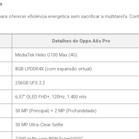
s
ara oferecer eficiência energética sem sacrificar a multitarefa. Conf
Detalhes do Oppo A6s Pro
MediaTek Helio G100 Max (4G)
8GB LPDDR4X (com expansão virtual)
256GB UFS 2.2
6,57" OLED FHD+, 120Hz, 1.400 nits
50 MP (Principal) + 2 MP (Profundidade)
50 MP Ultra-Clear Selfie
7.000 mAh com 80W SuperVOOC