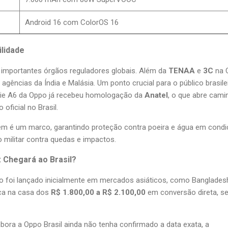
Android 16 com ColorOS 16
ilidade
r importantes órgãos reguladores globais. Além da
TENAA
e
3C
na C
agências da Índia e Malásia. Um ponto crucial para o público brasile
rie A6 da Oppo já recebeu homologação da
Anatel
, o que abre cami
 oficial no Brasil.
 é um marco, garantindo proteção contra poeira e água em cond
 militar contra quedas e impactos.
: Chegará ao Brasil?
o foi lançado inicialmente em mercados asiáticos, como Banglades
ica na casa dos
R$ 1.800,00 a R$ 2.100,00
em conversão direta, s
ora a Oppo Brasil ainda não tenha confirmado a data exata, a