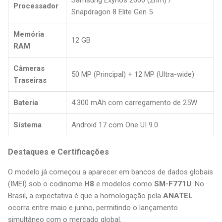
Samsung Exynos 2600 (2nm) /
Processador
Snapdragon 8 Elite Gen 5
Memória
12 GB
RAM
Câmeras
50 MP (Principal) + 12 MP (Ultra-wide)
Traseiras
Bateria
4.300 mAh com carregamento de 25W
Sistema
Android 17 com One UI 9.0
Destaques e Certificações
O modelo já começou a aparecer em bancos de dados globais
(IMEI) sob o codinome
H8
e modelos como
SM-F771U
. No
Brasil, a expectativa é que a homologação pela
ANATEL
ocorra entre maio e junho, permitindo o lançamento
simultâneo com o mercado global.