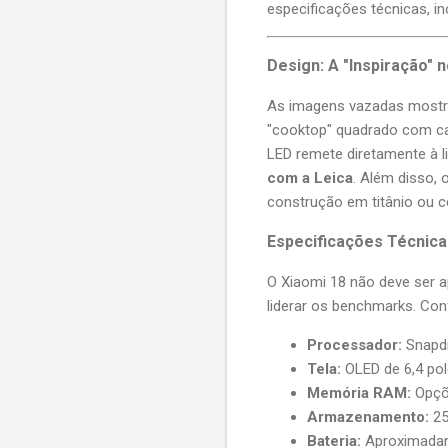
especificações técnicas, i
Design: A "Inspiração" 
As imagens vazadas mostr
"cooktop" quadrado com can
LED remete diretamente à l
com a Leica
. Além disso,
construção em titânio ou 
Especificações Técnic
O Xiaomi 18 não deve ser a
liderar os benchmarks. Conf
Processador:
Snapdr
Tela:
OLED de 6,4 pol
Memória RAM:
Opçõ
Armazenamento:
25
Bateria:
Aproximadam