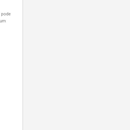
a pode
a um