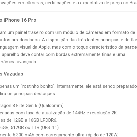
novações em câmeras, certificações e a expectativa de preço no Bras
no iPhone 16 Pro
am um painel traseiro com um módulo de câmeras em formato de
tos arredondados. A disposição das três lentes principais e do fla
inguagem visual da Apple, mas com o toque característico da
parce
 o aparelho deve contar com bordas extremamente finas e uma
cerâmica avançada.
as Vazadas
penas um "rostinho bonito". Internamente, ele está sendo preparado
ira os principais destaques:
agon 8 Elite Gen 6 (Qualcomm).
egadas com taxa de atualização de 144Hz e resolução 2K.
es de 12GB a 16GB LPDDR6.
6GB, 512GB ou 1TB (UFS 4.1).
ente 6.300 mAh com carregamento ultra-rápido de 120W.