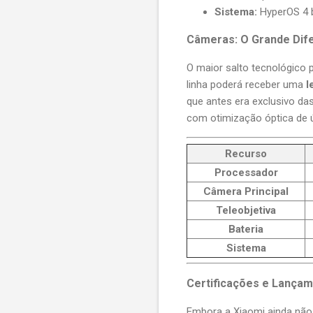
Sistema:
HyperOS 4 
Câmeras: O Grande Dife
O maior salto tecnológico 
linha poderá receber uma
l
que antes era exclusivo da
com otimização óptica de ú
Recurso
Processador
Câmera Principal
Teleobjetiva
Bateria
Sistema
Certificações e Lança
Embora a Xiaomi ainda não 