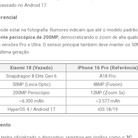
baseado no Android 17.
rencial
pode estar na fotografia. Rumores indicam que até o modelo padrão
ente periscópica de 200MP
, democratizando o zoom de alta quali
s versões Pro e Ultra. O sensor principal também deve manter os 5
ltima geração.
Xiaomi 18 (Vazado)
iPhone 16 Pro (Referência)
Snapdragon 8 Elite Gen 6
A18 Pro
50MP (Leica Optic)
48MP (Fusion)
200MP Periscópio
12MP (Zoom 5x)
~6.300 mAh
~3.577 mAh
HyperOS 4 / Android 17
iOS 18/19
mento
tenha oficializado o dispositivo, registros em órgãos como o
3C