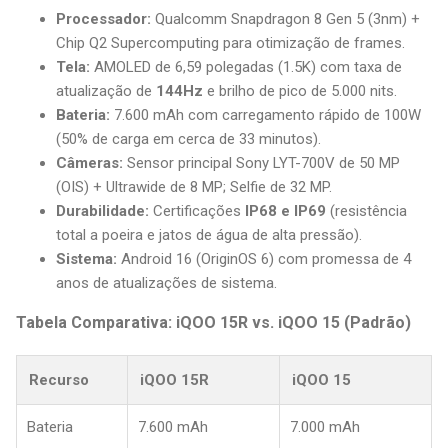
Processador:
Qualcomm Snapdragon 8 Gen 5 (3nm) +
Chip Q2 Supercomputing para otimização de frames.
Tela:
AMOLED de 6,59 polegadas (1.5K) com taxa de
atualização de
144Hz
e brilho de pico de 5.000 nits.
Bateria:
7.600 mAh com carregamento rápido de 100W
(50% de carga em cerca de 33 minutos).
Câmeras:
Sensor principal Sony LYT-700V de 50 MP
(OIS) + Ultrawide de 8 MP; Selfie de 32 MP.
Durabilidade:
Certificações
IP68 e IP69
(resistência
total a poeira e jatos de água de alta pressão).
Sistema:
Android 16 (OriginOS 6) com promessa de 4
anos de atualizações de sistema.
Tabela Comparativa: iQOO 15R vs. iQOO 15 (Padrão)
Recurso
iQOO 15R
iQOO 15
Bateria
7.600 mAh
7.000 mAh