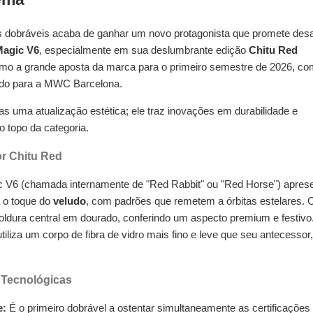
dobráveis acaba de ganhar um novo protagonista que promete desa
agic V6
, especialmente em sua deslumbrante edição
Chitu Red
como a grande aposta da marca para o primeiro semestre de 2026, c
ado para a MWC Barcelona.
as uma atualização estética; ele traz inovações em durabilidade e
 topo da categoria.
or Chitu Red
c V6 (chamada internamente de "Red Rabbit" ou "Red Horse") apres
 o toque do
veludo
, com padrões que remetem a órbitas estelares. 
moldura central em dourado, conferindo um aspecto premium e festivo
tiliza um corpo de fibra de vidro mais fino e leve que seu antecessor,
 Tecnológicas
e:
É o primeiro dobrável a ostentar simultaneamente as certificações