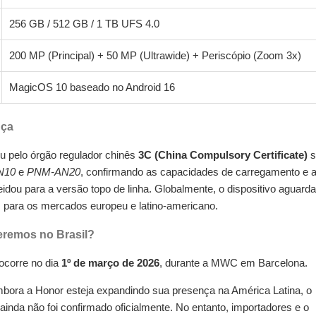
256 GB / 512 GB / 1 TB UFS 4.0
200 MP (Principal) + 50 MP (Ultrawide) + Periscópio (Zoom 3x)
MagicOS 10 baseado no Android 16
nça
u pelo órgão regulador chinês
3C (China Compulsory Certificate)
s
N10
e
PNM-AN20
, confirmando as capacidades de carregamento e 
Beidou para a versão topo de linha. Globalmente, o dispositivo aguarda
 para os mercados europeu e latino-americano.
eremos no Brasil?
 ocorre no dia
1º de março de 2026
, durante a MWC em Barcelona.
ora a Honor esteja expandindo sua presença na América Latina, o
 ainda não foi confirmado oficialmente. No entanto, importadores e o