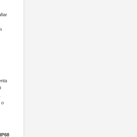
fiar
om
enta
O
.
 o
IP68