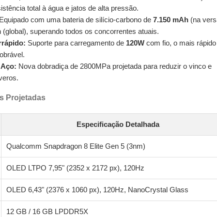
sistência total à água e jatos de alta pressão.
Equipado com uma bateria de silício-carbono de
7.150 mAh
(na ver
(global), superando todos os concorrentes atuais.
rrápido:
Suporte para carregamento de
120W
com fio, o mais rápido 
obrável.
 Aço:
Nova dobradiça de 2800MPa projetada para reduzir o vinco e
veros.
s Projetadas
Especificação Detalhada
Qualcomm Snapdragon 8 Elite Gen 5 (3nm)
OLED LTPO 7,95" (2352 x 2172 px), 120Hz
OLED 6,43" (2376 x 1060 px), 120Hz, NanoCrystal Glass
12 GB / 16 GB LPDDR5X