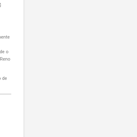
$
mente
 de o
 Reno
o de