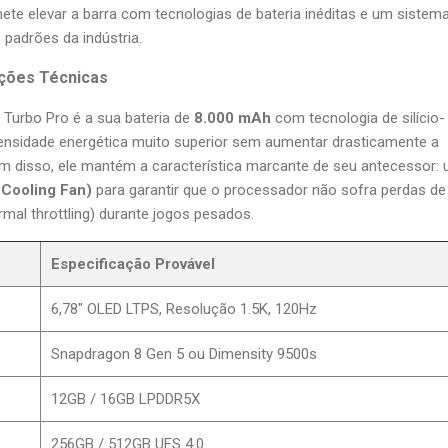
mete elevar a barra com tecnologias de bateria inéditas e um sistem
 padrões da indústria.
ações Técnicas
 Turbo Pro é a sua bateria de
8.000 mAh
com tecnologia de silício-
ensidade energética muito superior sem aumentar drasticamente a
m disso, ele mantém a característica marcante de seu antecessor:
 Cooling Fan)
para garantir que o processador não sofra perdas de
mal throttling) durante jogos pesados.
Especificação Provável
6,78" OLED LTPS, Resolução 1.5K, 120Hz
Snapdragon 8 Gen 5 ou Dimensity 9500s
12GB / 16GB LPDDR5X
256GB / 512GB UFS 4.0