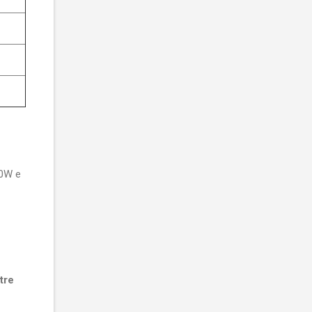
80W e
tre