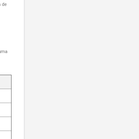
a de
 uma