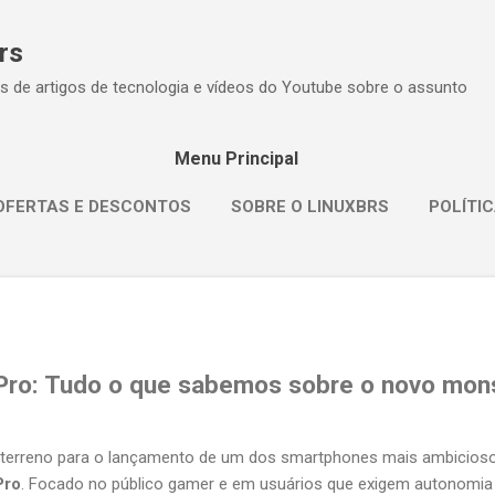
Pular para o conteúdo principal
rs
s de artigos de tecnologia e vídeos do Youtube sobre o assunto
Menu Principal
OFERTAS E DESCONTOS
SOBRE O LINUXBRS
POLÍTIC
ro: Tudo o que sabemos sobre o novo mon
 terreno para o lançamento de um dos smartphones mais ambicios
Pro
. Focado no público gamer e em usuários que exigem autonomia