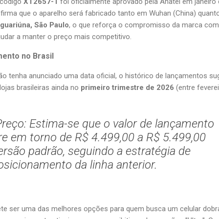
 código
XT2657-1
foi oficialmente aprovado pela Anatel em janeiro
irma que o aparelho será fabricado tanto em Wuhan (China) quant
guariúna, São Paulo
, o que reforça o compromisso da marca com
udar a manter o preço mais competitivo.
ento no Brasil
o tenha anunciado uma data oficial, o histórico de lançamentos su
ojas brasileiras ainda no
primeiro trimestre de 2026
(entre feverei
Preço:
Estima-se que o valor de lançamento
ire em torno de
R$ 4.499,00 a R$ 5.499,00
ersão padrão, seguindo a estratégia de
osicionamento da linha anterior.
te ser uma das melhores opções para quem busca um celular dobr