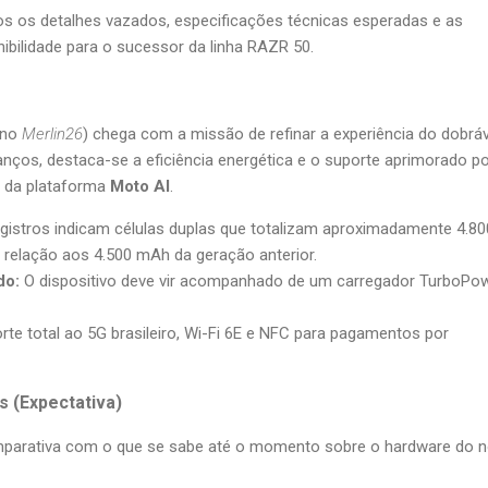
os os detalhes vazados, especificações técnicas esperadas e as
ibilidade para o sucessor da linha RAZR 50.
rno
Merlin26
) chega com a missão de refinar a experiência do dobráv
 avanços, destaca-se a eficiência energética e o suporte aprimorado p
vés da plataforma
Moto AI
.
istros indicam células duplas que totalizam aproximadamente 4.80
relação aos 4.500 mAh da geração anterior.
do:
O dispositivo deve vir acompanhado de um carregador TurboPo
te total ao 5G brasileiro, Wi-Fi 6E e NFC para pagamentos por
s (Expectativa)
omparativa com o que se sabe até o momento sobre o hardware do 