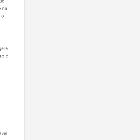
 de
o na
 o
gere
ro e
ável