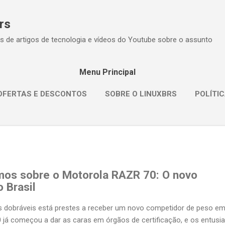
Pular para o conteúdo principal
rs
s de artigos de tecnologia e vídeos do Youtube sobre o assunto
Menu Principal
OFERTAS E DESCONTOS
SOBRE O LINUXBRS
POLÍTIC
os sobre o Motorola RAZR 70: O novo
 Brasil
 dobráveis está prestes a receber um novo competidor de peso e
0
já começou a dar as caras em órgãos de certificação, e os entusi