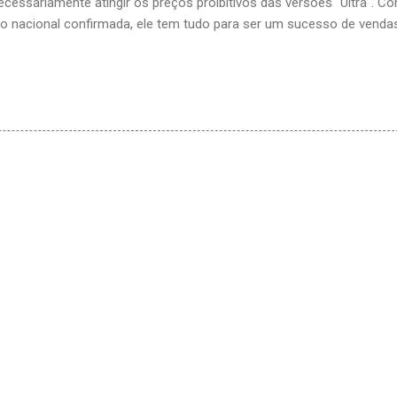
ecessariamente atingir os preços proibitivos das versões "Ultra". C
ão nacional confirmada, ele tem tudo para ser um sucesso de vend