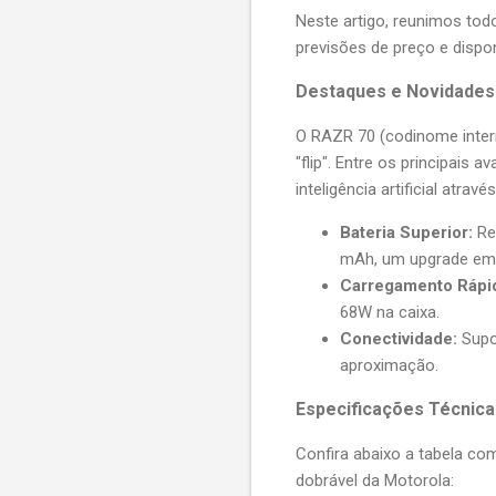
Neste artigo, reunimos tod
previsões de preço e dispon
Destaques e Novidades
O RAZR 70 (codinome inte
"flip". Entre os principais
inteligência artificial atra
Bateria Superior:
Reg
mAh, um upgrade em 
Carregamento Rápi
68W na caixa.
Conectividade:
Supor
aproximação.
Especificações Técnica
Confira abaixo a tabela c
dobrável da Motorola: