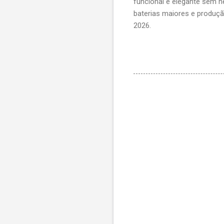
funcional e elegante sem n
baterias maiores e produç
2026.