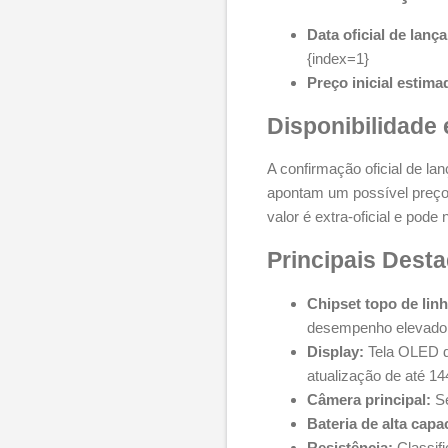
Data oficial de lanç
{index=1}
Preço inicial estima
Disponibilidade 
A confirmação oficial de la
apontam um possível preço
valor é extra-oficial e pode 
Principais Dest
Chipset topo de linh
desempenho elevado p
Display:
Tela OLED d
atualização de até 1
Câmera principal:
Se
Bateria de alta capa
Resistência:
Classifi