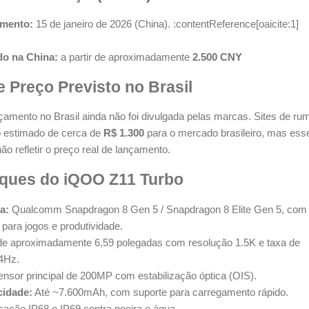
amento:
15 de janeiro de 2026 (China). :contentReference[oaicite:1]
do na China:
a partir de aproximadamente
2.500 CNY
e Preço Previsto no Brasil
nçamento no Brasil ainda não foi divulgada pelas marcas. Sites de ru
 estimado de cerca de
R$ 1.300
para o mercado brasileiro, mas ess
não refletir o preço real de lançamento.
aques do iQOO Z11 Turbo
a:
Qualcomm Snapdragon 8 Gen 5 / Snapdragon 8 Elite Gen 5, com
ara jogos e produtividade.
e aproximadamente 6,59 polegadas com resolução 1.5K e taxa de
44Hz.
nsor principal de 200MP com estabilização óptica (OIS).
cidade:
Até ~7.600mAh, com suporte para carregamento rápido.
cação IP68 e IP69 contra poeira e água.