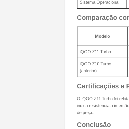
Sistema Operacional
Comparação com
Modelo
iQOO Z11 Turbo
iQOO Z10 Turbo
(anterior)
Certificações e
O iQOO Z11 Turbo foi relat
indica resistência a imersã
de preço.
Conclusão