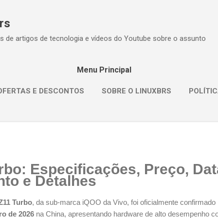
Pular para o conteúdo principal
rs
s de artigos de tecnologia e vídeos do Youtube sobre o assunto
Menu Principal
OFERTAS E DESCONTOS
SOBRE O LINUXBRS
POLÍTIC
bo: Especificações, Preço, Dat
to e Detalhes
Z11 Turbo
, da sub-marca iQOO da Vivo, foi oficialmente confirmado
iro de 2026
na China, apresentando hardware de alto desempenho 