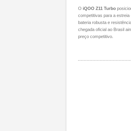
O
iQOO Z11 Turbo
posicio
competitivas para a estre
bateria robusta e resistênc
chegada oficial ao Brasil 
preço competitivo.