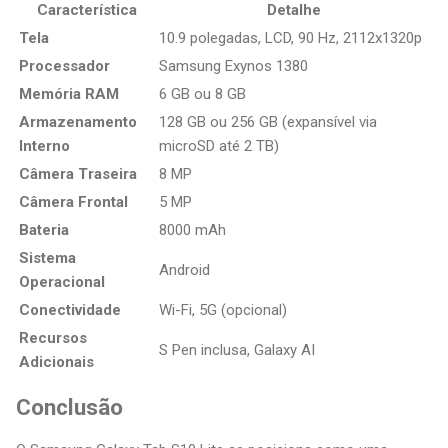
Característica
Detalhe
Tela
10.9 polegadas, LCD, 90 Hz, 2112x1320p
Processador
Samsung Exynos 1380
Memória RAM
6 GB ou 8 GB
Armazenamento
128 GB ou 256 GB (expansível via
Interno
microSD até 2 TB)
Câmera Traseira
8 MP
Câmera Frontal
5 MP
Bateria
8000 mAh
Sistema
Android
Operacional
Conectividade
Wi-Fi, 5G (opcional)
Recursos
S Pen inclusa, Galaxy AI
Adicionais
Conclusão